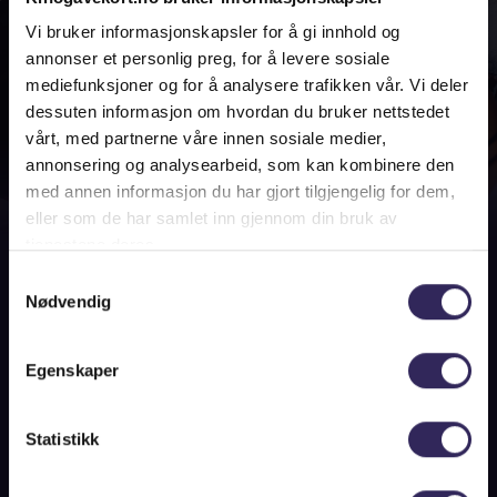
Vi bruker informasjonskapsler for å gi innhold og
annonser et personlig preg, for å levere sosiale
mediefunksjoner og for å analysere trafikken vår. Vi deler
dessuten informasjon om hvordan du bruker nettstedet
vårt, med partnerne våre innen sosiale medier,
Kjøp gavekort
annonsering og analysearbeid, som kan kombinere den
med annen informasjon du har gjort tilgjengelig for dem,
eller som de har samlet inn gjennom din bruk av
Gavekortet kan brukes til kjøp av kinobilletter
tjenestene deres.
og kioskvarer på alle kinoer i hele landet.
Samtykkevalg
Info
Nødvendig
For bedriftskunder:
Har dere behov for et større antall gavekort
Egenskaper
eller betaling via faktura? Filmweb
Norgesbillett er vår bedriftsløsning for
Statistikk
rabatterte kinobilletter, gyldig på alle kinoer i
hele Norge.