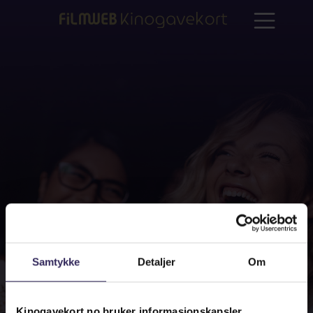
Samtykke
Detaljer
Om
Kinogavekort.no bruker informasjonskapsler