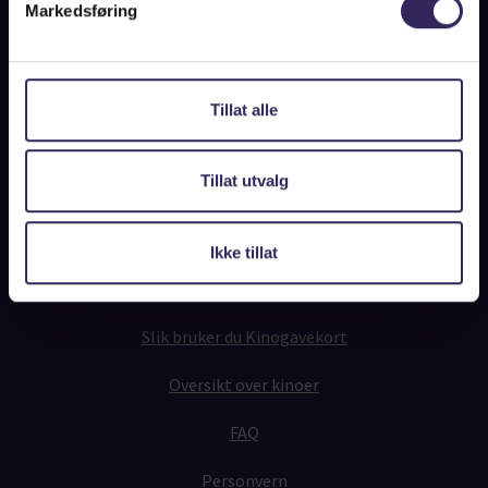
Markedsføring
Norgesbilletten for bedrifter
Tillat alle
Sjekk saldo på kinogavekortet
Tillat utvalg
Slik fungerer det
Ikke tillat
Fysiske Kinogavekort
Slik bruker du Kinogavekort
Oversikt over kinoer
FAQ
Personvern