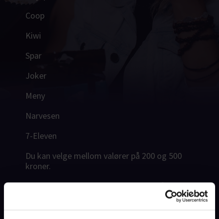
Coop
Kiwi
Spar
Joker
Meny
Narvesen
7-Eleven
Du kan velge mellom valører på 200 og 500
kroner.
Kinogavekort kan brukes til kjøp av både
kinobilletter og kioskvarer, og kan brukes på
de fleste kinoer i hele landet.
Se fullstendig
oversikt over hvilke kinoer de kan brukes på