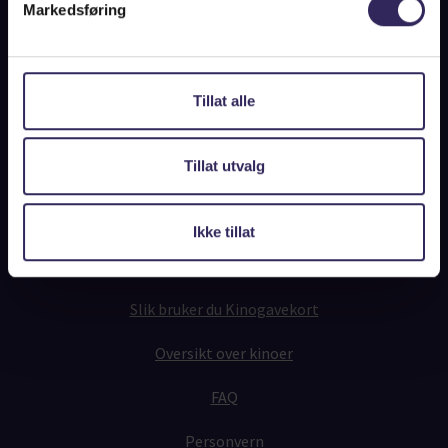
Markedsføring
Norgesbilletten for bedrifter
Tillat alle
Sjekk saldo på kinogavekortet
Tillat utvalg
Slik fungerer det
Ikke tillat
Fysiske Kinogavekort
Slik bruker du Kinogavekort
Oversikt over kinoer
FAQ
Personvern