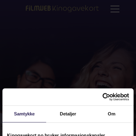
Samtykke
Detaljer
Om
Kinogavekort.no bruker informasjonskapsler