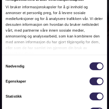
Vi bruker informasjonskapsler for å gi innhold og
annonser et personlig preg, for å levere sosiale
mediefunksjoner og for å analysere trafikken vår. Vi deler
dessuten informasjon om hvordan du bruker nettstedet
vårt, med partnerne våre innen sosiale medier,
Kjøp gavekort
annonsering og analysearbeid, som kan kombinere den
med annen informasjon du har gjort tilgjengelig for dem,
eller som de har samlet inn gjennom din bruk av
Gavekortet kan brukes til kjøp av kinobilletter
tjenestene deres.
og kioskvarer på alle kinoer i hele landet.
Samtykkevalg
Info
Nødvendig
For bedriftskunder:
Har dere behov for et større antall gavekort
Egenskaper
eller betaling via faktura? Filmweb
Norgesbillett er vår bedriftsløsning for
Statistikk
rabatterte kinobilletter, gyldig på alle kinoer i
hele Norge.