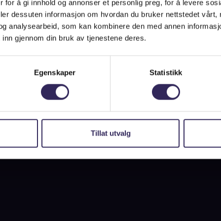
Oversikt over kinoer
 for å gi innhold og annonser et personlig preg, for å levere sos
deler dessuten informasjon om hvordan du bruker nettstedet vårt,
FAQ
og analysearbeid, som kan kombinere den med annen informasjon d
 inn gjennom din bruk av tjenestene deres.
Personvern
Bedriftskunder
Egenskaper
Statistikk
Tips til gavekort
Endre/trekk tilbake cookiesamtykke
Tillat utvalg
Et produkt fra