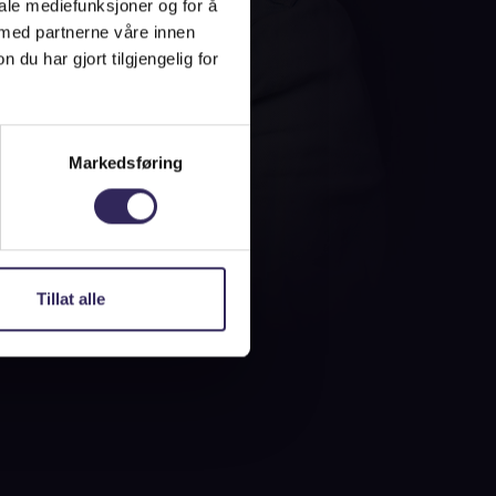
iale mediefunksjoner og for å
 med partnerne våre innen
u har gjort tilgjengelig for
Markedsføring
Tillat alle