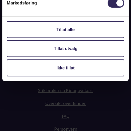
Markedsføring
Norgesbilletten for bedrifter
Tillat alle
Sjekk saldo på kinogavekortet
Tillat utvalg
Slik fungerer det
Ikke tillat
Fysiske Kinogavekort
Slik bruker du Kinogavekort
Oversikt over kinoer
FAQ
Personvern