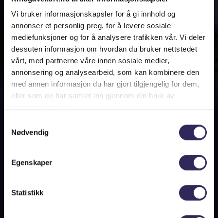
Vi bruker informasjonskapsler for å gi innhold og
annonser et personlig preg, for å levere sosiale
mediefunksjoner og for å analysere trafikken vår. Vi deler
dessuten informasjon om hvordan du bruker nettstedet
vårt, med partnerne våre innen sosiale medier,
Kjøp gavekort
annonsering og analysearbeid, som kan kombinere den
med annen informasjon du har gjort tilgjengelig for dem,
eller som de har samlet inn gjennom din bruk av
Gavekortet kan brukes til kjøp av kinobilletter
tjenestene deres.
og kioskvarer på alle kinoer i hele landet.
Samtykkevalg
Info
Nødvendig
For bedriftskunder:
Har dere behov for et større antall gavekort
Egenskaper
eller betaling via faktura? Filmweb
Norgesbillett er vår bedriftsløsning for
Statistikk
rabatterte kinobilletter, gyldig på alle kinoer i
hele Norge.