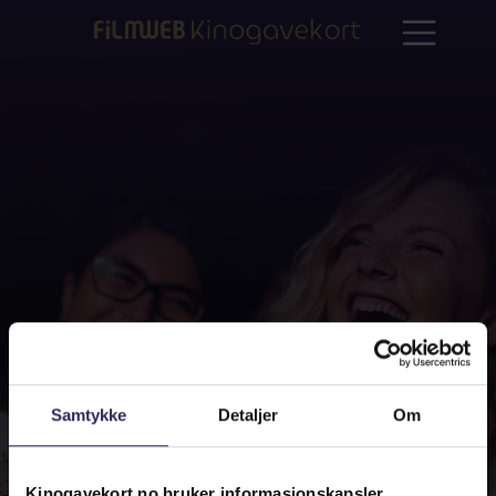
Samtykke
Detaljer
Om
Kinogavekort.no bruker informasjonskapsler