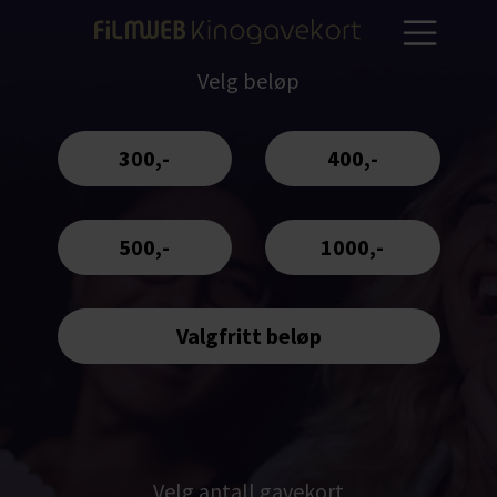
Velg beløp
300,-
400,-
500,-
1000,-
Velg antall gavekort