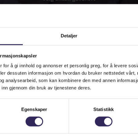
-
+
Detaljer
Har du en rabattkode?
ormasjonskapsler
 for å gi innhold og annonser et personlig preg, for å levere sos
deler dessuten informasjon om hvordan du bruker nettstedet vårt,
og analysearbeid, som kan kombinere den med annen informasjon d
 inn gjennom din bruk av tjenestene deres.
Neste
Egenskaper
Statistikk
Slik fungerer det