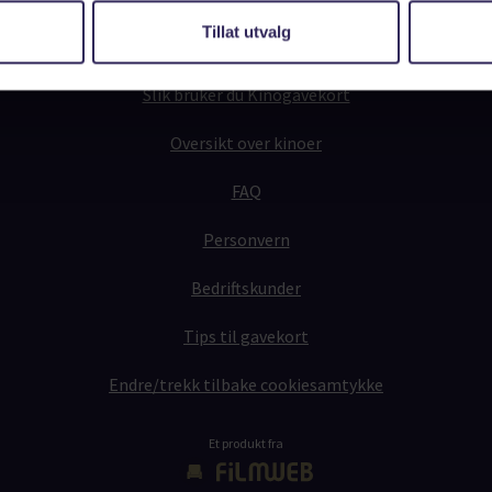
Tillat utvalg
Fysiske Kinogavekort
Slik bruker du Kinogavekort
Oversikt over kinoer
FAQ
Personvern
Bedriftskunder
Tips til gavekort
Endre/trekk tilbake cookiesamtykke
Et produkt fra